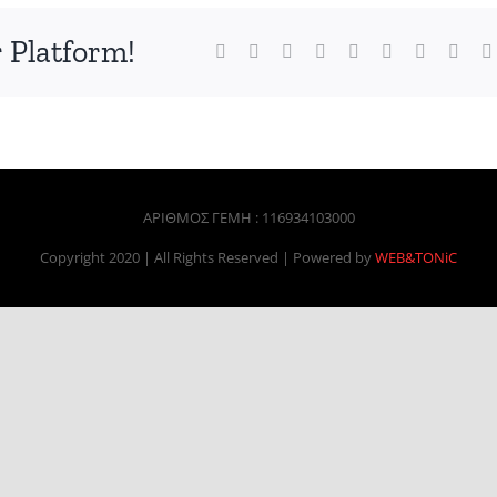
 Platform!
Facebook
X
Reddit
LinkedIn
WhatsApp
Tumblr
Pinterest
Vk
ΑΡΙΘΜΟΣ ΓΕΜΗ : 116934103000
Copyright 2020 | All Rights Reserved | Powered by
WEB&TONiC