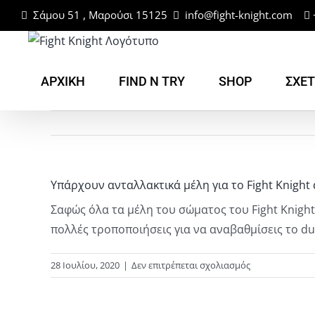
Μετάβαση
Σάμου 51 , Μαρούσι 15125
info@fight-knight.com
στο
περιεχόμενο
ΑΡΧΙΚΗ
FIND N TRY
SHOP
ΣΧΕΤ
Υπάρχουν ανταλλακτικά μέλη για το Fight Knigh
Σαφώς όλα τα μέλη του σώματος του Fight Knigh
πολλές τροποποιήσεις για να αναβαθμίσεις το 
στο
28 Ιουλίου, 2020
|
Δεν επιτρέπεται σχολιασμός
Υπάρχουν
ανταλλακτικά
μέλη