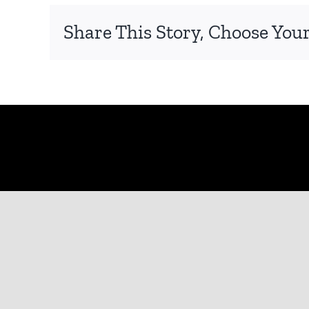
για
Share This Story, Choose Your
το
Fight
Knight
dummy;