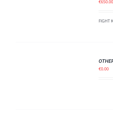
ΓΡΉΓΟΡΗ
€
650.0
ΠΡΟΒΟΛΉ
FIGHT 
ΠΡΟΣΘΉΚΗ
ΣΤΟ
ΚΑΛΆΘΙ
OTHE
/
ΓΡΉΓΟΡΗ
€
0.00
ΠΡΟΒΟΛΉ
ΠΡΟΣΘΉΚΗ