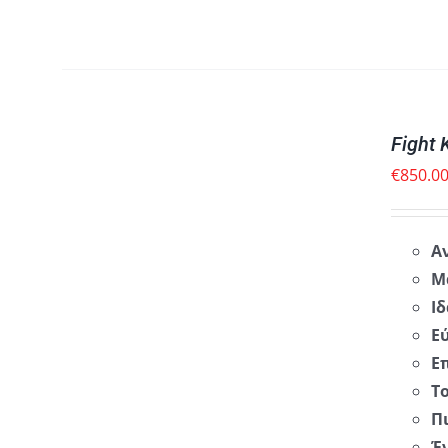
ΠΡΟΣΘΉΚΗ
ΣΤΟ
ΚΑΛΆΘΙ
Fight 
/
ΓΡΉΓΟΡΗ
€
850.0
ΠΡΟΒΟΛΉ
Α
Μ
Ι
Ε
Ε
Τ
Π
Έ