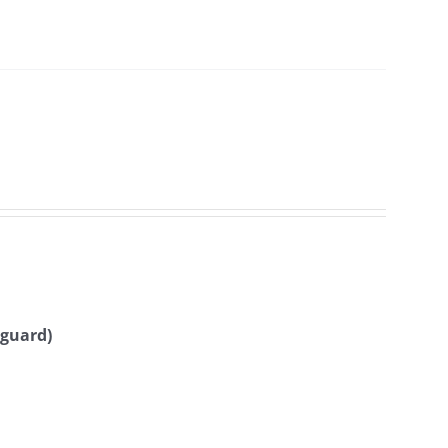
ά
guard
)