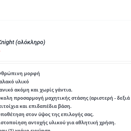
Knight (ολόκληρο)
0
νθρώπινη μορφή
αλακό υλικό
δανικό ακόμη και χωρίς γάντια.
ύκολη προσαρμογή μαχητικής στάσης (αριστερή - δεξι
πιτοίχια και επιδαπέδια βάση.
οποθέτηση στον ύψος της επιλογής σας.
ιστοποίηση αντοχής υλικού για αθλητική χρήση.
ναν
(1)
χρόνο
εγγύηση
.