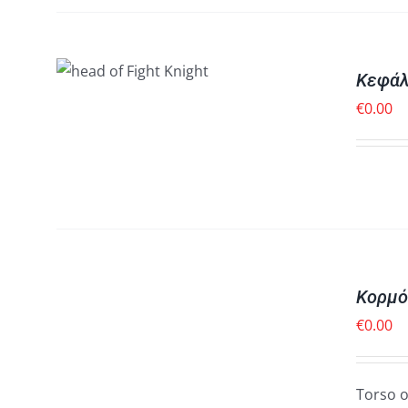
 ΣΤΟ
/
Κεφάλ
ΟΒΟΛΉ
€
0.00
ΠΡΟΣΘΉΚΗ
ΣΤΟ
ΚΑΛΆΘΙ
Κορμό
/
ΓΡΉΓΟΡΗ
€
0.00
ΠΡΟΒΟΛΉ
Torso 