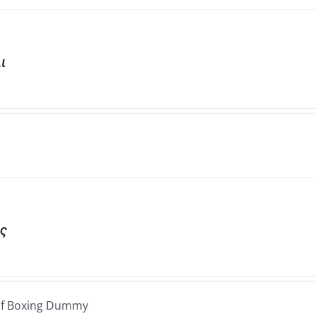
ι
ς
of Boxing Dummy