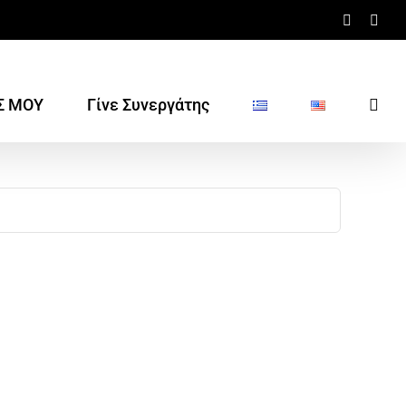
Faceboo
Inst
Σ ΜΟΥ
Γίνε Συνεργάτης