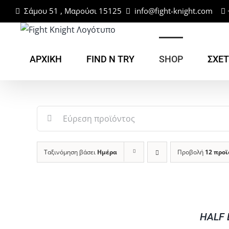
Μετάβαση
Σάμου 51 , Μαρούσι 15125
info@fight-knight.com
στο
περιεχόμενο
ΑΡΧΙΚΗ
FIND N TRY
SHOP
ΣΧΕΤ
Αναζήτηση
για:
Ταξινόμηση βάσει
Ημέρα
Προβολή
12 προ
ΠΡΟΣΘΉΚΗ
ΣΤΟ
ΚΑΛΆΘΙ
HALF
/