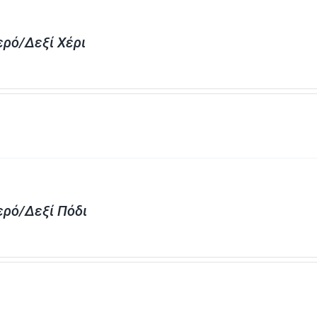
ερό/Δεξί Χέρι
ερό/Δεξί Πόδι